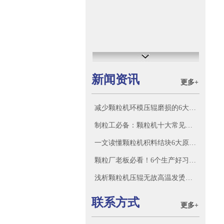
新闻资讯
更多+
减少颗粒机环模压辊磨损的6大核心技巧
制粒工必备：颗粒机十大常见故障原因及处理方法
一文读懂颗粒机积料结块6大原因，告别反复堵机
颗粒厂老板必看！6个生产好习惯，产量利润稳稳上涨
浅析颗粒机压辊无故高温发烫原因
联系方式
更多+