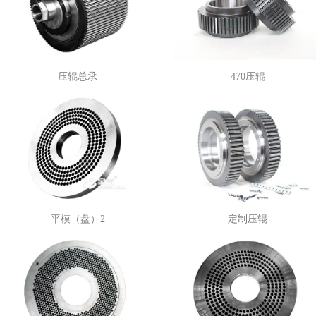
压辊总承
470压辊
平模（盘）2
定制压辊