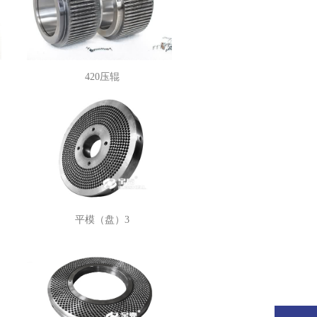
420压辊
平模（盘）3